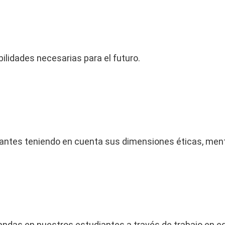
lidades necesarias para el futuro.
iantes teniendo en cuenta sus dimensiones éticas, ment
andas en nuestros estudiantes a través de trabajo en e